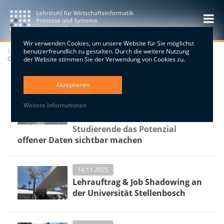
Wir verwenden Cookies, um unsere Website für Sie möglichst
Lehrstuhl
>
LSWI
>
Blog
>
Neue Auflage: "ERP-Systeme" von Norbert
benutzerfreundlich zu gestalten. Durch die weitere Nutzung
Gronau
der Website stimmen Sie der Verwendung von Cookies zu.
Akzeptieren
28.11.2025
Weitere Informationen
Smart City Potsdam: Wie
Wirtschaftsinformatik
Studierende das Potenzial
offener Daten sichtbar machen
14.11.2025
Lehrauftrag & Job Shadowing an
der Universität Stellenbosch