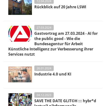
12.04.2024
Rückblick auf 20 Jahre LSWI
27.03.2024
Gastvortrag am 27.03.2024 - AI for
the public good - Wie die
Bundesagentur für Arbeit
Künstliche Intelligenz zur Verbesserung ihrer
Services nutzt
26.01.2024
Industrie 4.0 und KI
04.12.2023
SAVE THE DATE GLIT©H ::: hybr*d
lecturƎ pƎrformancƎs