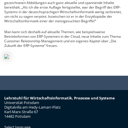
gezeichneten Abbildungen auch ganz aktuelle und spannende Inhalte
bereithält. „Als ich die erste Auflage fertigstellte, war der Begriff des ERP-
Systems in der deutschsprachigen Wirtschaftsinformatik wenig verbreitet,
um nicht zu sagen verpönt. Inzwischen ist er in der Enzyklopädie der
Wirtschaftsinformatik einer der meistgesuchten Begriffe!“
Man kann sich deshalb auf aktuelle Themen, wie beispielsweise
Betriebsformen von ERP-Systemen in der Cloud, neue Inhalte zum Thema
Customer Relationship Management und ein eigenes Kapitel über „Die
Zukunft der ERP-Systeme“ freuen.
Lehrstuhl für Wirtschaftsinformatik, Prozesse und Systeme
Universität Potsdam
Digitalvilla am Hedy-Lamarr-Platz
Karl-Marx-Straße 67
14482 Potsdam
Select language