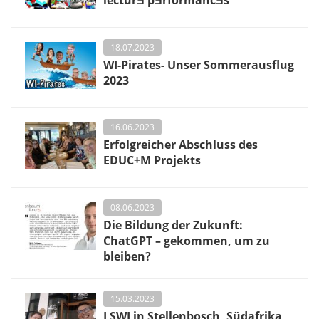
18.07.2023
WI-Pirates- Unser Sommerausflug
2023
16.06.2023
Erfolgreicher Abschluss des
EDUC+M Projekts
08.06.2023
Die Bildung der Zukunft:
ChatGPT – gekommen, um zu
bleiben?
15.03.2023
LSWI in Stellenbosch, Südafrika