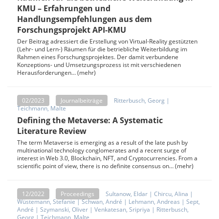
KMU – Erfahrungen und
Handlungsempfehlungen aus dem
Forschungsprojekt API-KMU
Der Beitrag adressiert die Erstellung von Virtual-Reality gestützten
(Lehr- und Lern-) Räumen für die betriebliche Weiterbildung im
Rahmen eines Forschungsprojektes. Der damit verbundene
Konzeptions- und Umsetzungsprozess ist mit verschiedenen
Herausforderungen… (mehr)
02/2023
Journalbeiträge
Ritterbusch, Georg
|
Teichmann, Malte
Defining the Metaverse: A Systematic
Literature Review
The term Metaverse is emerging as a result of the late push by
multinational technology conglomerates and a recent surge of
interest in Web 3.0, Blockchain, NFT, and Cryptocurrencies. From a
scientific point of view, there is no definite consensus on… (mehr)
12/2022
Proceedings
Sultanow, Eldar
|
Chircu, Alina
|
Wüstemann, Stefanie
|
Schwan, André
|
Lehmann, Andreas
|
Sept,
André
|
Szymanski, Oliver
|
Venkatesan, Sripriya
|
Ritterbusch,
Georg
|
Teichmann, Malte