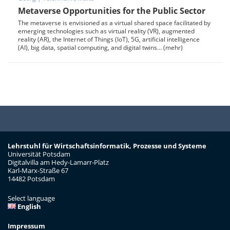
Metaverse Opportunities for the Public Sector
The metaverse is envisioned as a virtual shared space facilitated by
emerging technologies such as virtual reality (VR), augmented
reality (AR), the Internet of Things (IoT), 5G, artificial intelligence
(AI), big data, spatial computing, and digital twins… (mehr)
Lehrstuhl für Wirtschaftsinformatik, Prozesse und Systeme
Universität Potsdam
Digitalvilla am Hedy-Lamarr-Platz
Karl-Marx-Straße 67
14482 Potsdam
Select language
English
Impressum