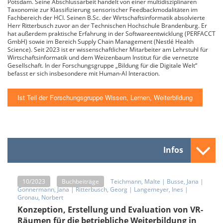
Potsdam. Seine Abschlussarbeit handelt von einer multidisziplinaren
Taxonomie zur Klassifizierung sensorischer Feedbackmodalitäten im
Fachbereich der HCI. Seinen B.Sc. der Wirtschaftsinformatik absolvierte
Herr Ritterbusch zuvor an der Technischen Hochschule Brandenburg. Er
hat außerdem praktische Erfahrung in der Softwareentwicklung (PERFACCT
GmbH) sowie im Bereich Supply Chain Management (Nestlé Health
Science). Seit 2023 ist er wissenschaftlicher Mitarbeiter am Lehrstuhl für
Wirtschaftsinformatik und dem Weizenbaum Institut für die vernetzte
Gesellschaft. In der Forschungsgruppe „Bildung für die Digitale Welt“
befasst er sich insbesondere mit Human-AI Interaction.
Ist Teil der Forschungsgruppe Wissen, Lernen, Weiterbildung
Infos
10/2023
Buchbeiträge
Teichmann, Malte
|
Busse, Jana
|
Gonnermann, Jana
|
Ritterbusch, Georg
|
Langemeyer, Ines
|
Gronau, Norbert
Konzeption, Erstellung und Evaluation von VR-
Räumen für die betriebliche Weiterbildung in