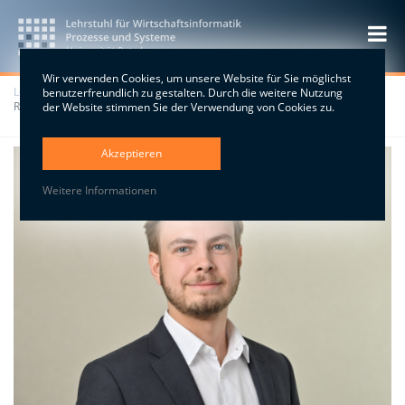
Wir verwenden Cookies, um unsere Website für Sie möglichst
Lehrstuhl
>
Team
>
Wissenschaftlich Mitarbeitende
>
M.Sc. Georg
benutzerfreundlich zu gestalten. Durch die weitere Nutzung
Ritterbusch
der Website stimmen Sie der Verwendung von Cookies zu.
Akzeptieren
Weitere Informationen