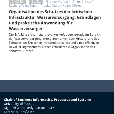
01/2012
Books
Gronau, Norbert
|
Thim, Christof
|
Röchert-Voigt, Tanja
|
Proske, Niels
|
Heine, Moreen
Organisation des Schutzes der kritischen
Infrastruktur Wasserversorgung: Grundlagen
und praktische Anwendung für
Wasserversorger
Die Erfüllung sicherheitsrelevanter Aufgaben, gerade im Bereich
der Wasserversorgung, erfolgt immer vor dem Hintergrund des
Schutzes der Kritischen Infrastruktur selbst und eines effektiven
Bevölkerungsschutzes. Daher erfordert die Organisation des
Schutzes… (more)
Chair of Business Informatics, Processes and Systems
University of Potsdam
Digitalvilla am Hedy-Lamarr-Platz
Karl-Marx-Straße 67