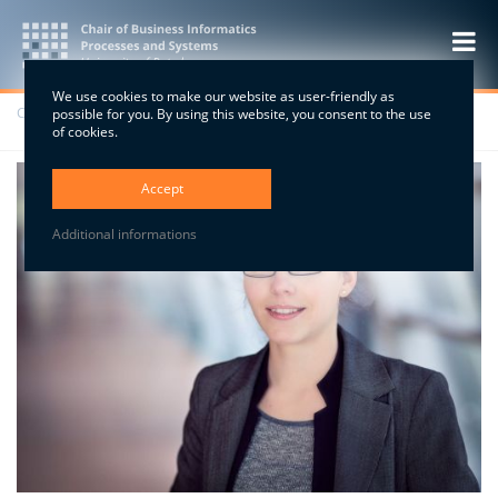
We use cookies to make our website as user-friendly as
Chair
>
People
>
Alumni
>
Prof. Dr. rer. pol. Moreen Heine
possible for you. By using this website, you consent to the use
of cookies.
Accept
Additional informations